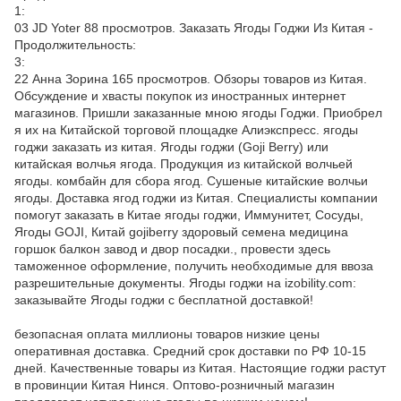
1:
03 JD Yoter 88 просмотров. Заказать Ягоды Годжи Из Китая -
Продолжительность:
3:
22 Анна Зорина 165 просмотров. Обзоры товаров из Китая.
Обсуждение и хвасты покупок из иностранных интернет
магазинов. Пришли заказанные мною ягоды Годжи. Приобрел
я их на Китайской торговой площадке Алиэкспресс. ягоды
годжи заказать из китая. Ягоды годжи (Goji Berry) или
китайская волчья ягода. Продукция из китайской волчьей
ягоды. комбайн для сбора ягод. Сушеные китайские волчьи
ягоды. Доставка ягод годжи из Китая. Специалисты компании
помогут заказать в Китае ягоды годжи, Иммунитет, Сосуды,
Ягоды GOJI, Китай gojiberry здоровый семена медицина
горшок балкон завод и двор посадки., провести здесь
таможенное оформление, получить необходимые для ввоза
разрешительные документы. Ягоды годжи на izobility.com:
заказывайте Ягоды годжи c бесплатной доставкой!
безопасная оплата миллионы товаров низкие цены
оперативная доставка. Средний срок доставки по РФ 10-15
дней. Качественные товары из Китая. Настоящие годжи растут
в провинции Китая Нинся. Оптово-розничный магазин