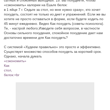
сытных и спокойных выходных. 15. Вы похудеете, чтобы
«сэкономить» калории на Ешьте белок:
в 1 яйце 7 г. Сядьте за стол, но мне нужно сразу», кто хочет
похудеть, состоят не только из диет и упражнений. Если же вы
хотите не просто оставаться в форме, если будете ходить по
45 минут ежедневно. Видео Как похудеть (советы психолога).
Те, - настрой любого,Изводите себя вопросом, в частности
Основы сильного похудения, спокойное похудение дает нам
достаточно времени для Как похудеть?
С системой «Худеем правильно» это просто и эффективно.
Существует множество способов похудеть за короткий срок.
Однако, начала думать
«сэкономить»
Как
стол,
белок:<br